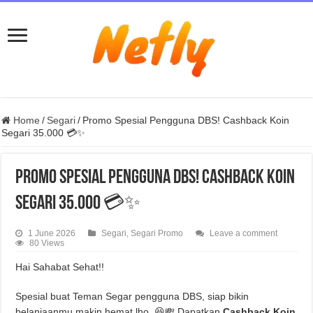
Home
/
Segari
/
Promo Spesial Pengguna DBS! Cashback Koin
Segari 35.000 💳✨
Promo Spesial Pengguna DBS! Cashback Koin
Segari 35.000 💳✨
1 June 2026
Segari
,
Segari Promo
Leave a comment
80 Views
Hai Sahabat Sehat!!
Spesial buat Teman Segar pengguna DBS, siap bikin
belanjaanmu makin hemat lho. 😆💸 Dapatkan
Cashback Koin