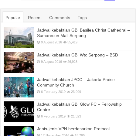
Popular
Recent
Comments
Tags
Jadwal kebaktian GBI Basilea Christ Cathedral –
Sumarecon Mall Serpong
9 August 2016
55,419
Jadwal kebaktian GBI Wtc Serpong – BSD
9 August 2016
26,928
Jadwal kebaktian JPCC – Jakarta Praise
Community Church
6 February 2019
23,999
Jadwal kebaktian GBI Glow FC – Fellowship
Centre
6 February 2019
21,323
Jenis-jenis VPN berdasarkan Protocol
17 November 2016
18,795