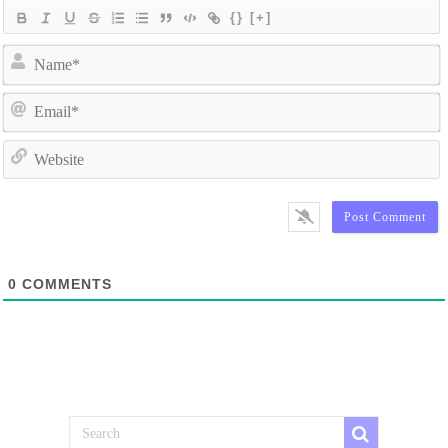
{}
[+]
N
E
W
0
COMMENTS