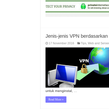
Jenis-jenis VPN berdasarkan 
17 November 2016
Tips
,
Web and Serve
untuk menginstal, …
Read More »