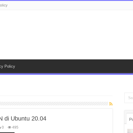
olicy
cy Policy
di Ubuntu 20.04
P
0
495