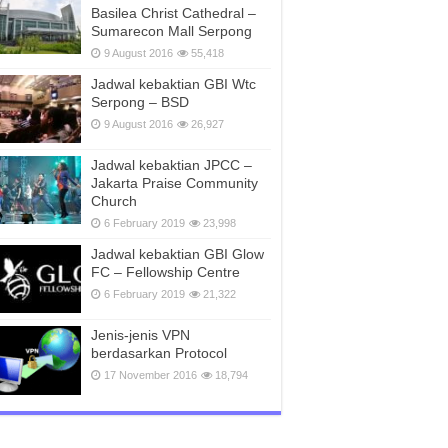
Basilea Christ Cathedral –
Sumarecon Mall Serpong
9 August 2016
55,418
Jadwal kebaktian GBI Wtc
Serpong – BSD
9 August 2016
26,927
Jadwal kebaktian JPCC –
Jakarta Praise Community
Church
6 February 2019
23,998
Jadwal kebaktian GBI Glow
FC – Fellowship Centre
6 February 2019
21,322
Jenis-jenis VPN
berdasarkan Protocol
17 November 2016
18,794