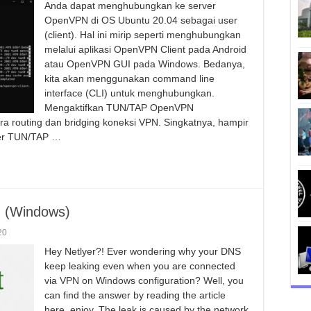
Anda dapat menghubungkan ke server
OpenVPN di OS Ubuntu 20.04 sebagai user
(client). Hal ini mirip seperti menghubungkan
melalui aplikasi OpenVPN Client pada Android
atau OpenVPN GUI pada Windows. Bedanya,
kita akan menggunakan command line
interface (CLI) untuk menghubungkan.
Mengaktifkan TUN/TAP OpenVPN
 routing dan bridging koneksi VPN. Singkatnya, hampir
er TUN/TAP …
g (Windows)
20
Hey Netlyer?! Ever wondering why your DNS
keep leaking even when you are connected
via VPN on Windows configuration? Well, you
can find the answer by reading the article
here, enjoy. The leak is caused by the network