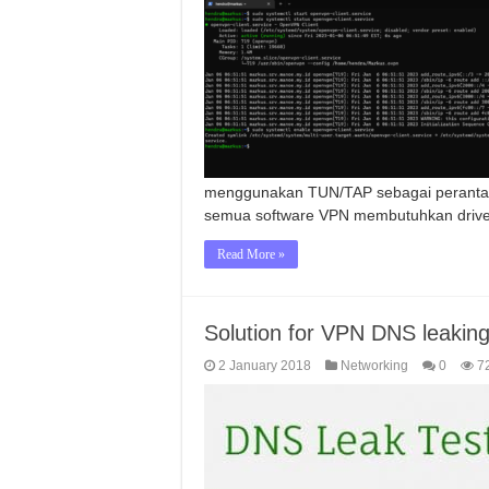
menggunakan TUN/TAP sebagai perantara
semua software VPN membutuhkan driv
Read More »
Solution for VPN DNS leakin
2 January 2018
Networking
0
7