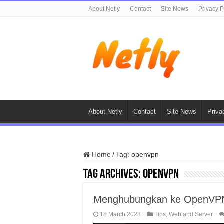
About Netly
Contact
Site News
Privacy P
About Netly
Contact
Site News
Priva
Home
/
Tag:
openvpn
Tag Archives:
openvpn
Menghubungkan ke OpenVPN 
18 March 2023
Tips
,
Web and Server