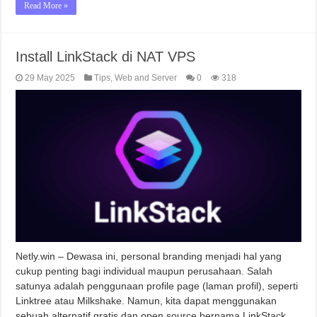
Read More »
Install LinkStack di NAT VPS
29 May 2025
Tips
,
Web and Server
0
318
Netly.win – Dewasa ini, personal branding menjadi hal yang
cukup penting bagi individual maupun perusahaan. Salah
satunya adalah penggunaan profile page (laman profil), seperti
Linktree atau Milkshake. Namun, kita dapat menggunakan
sebuah alternatif gratis dan open source bernama LinkStack