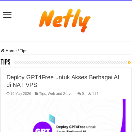
Home
/
Tips
Tips
Deploy GPT4Free untuk Akses Berbagai AI
di NAT VPS
19 May 2026
Tips
,
Web and Server
0
114