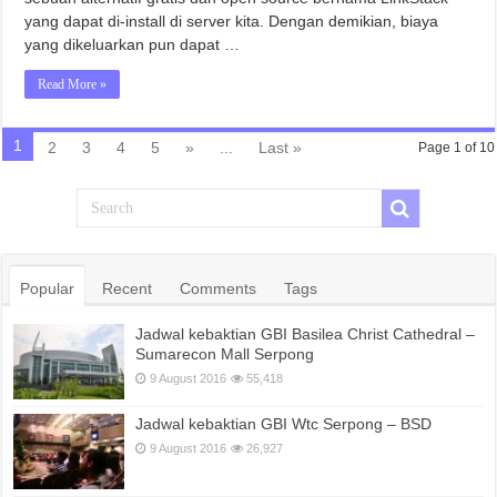
yang dapat di-install di server kita. Dengan demikian, biaya
yang dikeluarkan pun dapat …
Read More »
1
2
3
4
5
»
...
Last »
Page 1 of 10
Popular
Recent
Comments
Tags
Jadwal kebaktian GBI Basilea Christ Cathedral –
Sumarecon Mall Serpong
9 August 2016
55,418
Jadwal kebaktian GBI Wtc Serpong – BSD
9 August 2016
26,927