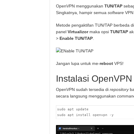
OpenVPN menggunakan
TUN/TAP
sebag
Singkatnya, hampir semua
software
VPN
Metode pengaktifan TUN/TAP berbeda di
panel
Virtualizor
maka opsi
TUN/TAP
ak
>
Enable TUN/TAP
.
Jangan lupa untuk me-
reboot
VPS!
Instalasi OpenVPN
OpenVPN sudah tersedia di
repository
ba
secara langsung menggunakan
comman
sudo apt update

sudo apt install openvpn -y