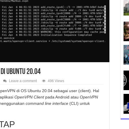
di Ubuntu 20.04
Leave a comment
496 Views
penVPN di OS Ubuntu 20.04 sebagai
user
(client). Hal
aplikasi
OpenVPN Client
pada Android atau
OpenVPN
n menggunakan
command line interface
(CLI) untuk
/TAP