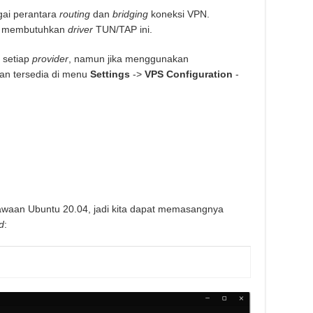
ai perantara
routing
dan
bridging
koneksi VPN.
 membutuhkan
driver
TUN/TAP ini.
 setiap
provider
, namun jika menggunakan
an tersedia di menu
Settings
->
VPS Configuration
-
waan Ubuntu 20.04, jadi kita dapat memasangnya
d
: