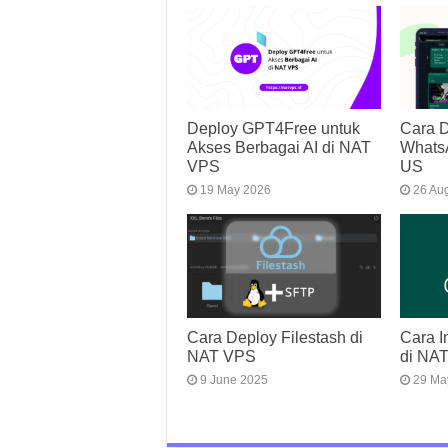
Deploy GPT4Free untuk
Cara D
Akses Berbagai AI di NAT
Whats
VPS
US
19 May 2026
26 Au
Cara Deploy Filestash di
Cara I
NAT VPS
di NA
9 June 2025
29 Ma