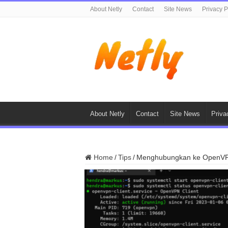
About Netly
Contact
Site News
Privacy P
About Netly
Contact
Site News
Priva
Home
/
Tips
/
Menghubungkan ke OpenVPN