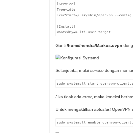
[Service]

Type=idle

ExecStart=/usr/sbin/openvpn --config 
[Install]

WantedBy=multi-user.target
Ganti
/home/hendra/Markus.ovpn
denga
Selanjutnta, mulai
service
dengan mema
sudo systemctl start openvpn-client.
Jika tidak ada
error
, maka koneksi berhasi
Untuk mengaktifkan
autostart
OpenVPN s
sudo systemctl enable openvpn-client