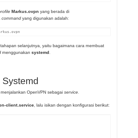
rofile
Markus.ovpn
yang berada di
a
command
yang digunakan adalah:
arkus.ovpn
 ke tahapan selanjutnya, yaitu bagaimana cara membuat
d
menggunakan
systemd
.
Systemd
uk menjalankan OpenVPN sebagai
service
.
n-client.service
, lalu isikan dengan konfigurasi berikut: