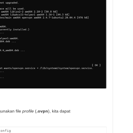
nakan file
profile
(
.ovpn
), kita dapat
config