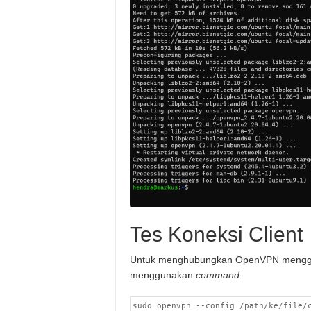
Tes Koneksi Client
Untuk menghubungkan OpenVPN menggu
menggunakan
command
:
sudo openvpn --config /path/ke/file/