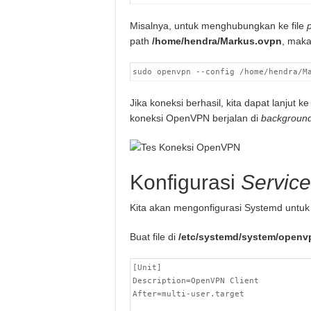
Misalnya, untuk menghubungkan ke file
p
path
/home/hendra/Markus.ovpn
, mak
sudo openvpn --config /home/hendra/M
Jika koneksi berhasil, kita dapat lanjut
koneksi OpenVPN berjalan di
backgroun
Konfigurasi
Service
Kita akan mengonfigurasi Systemd unt
Buat file di
/etc/systemd/system/openvp
[Unit]

Description=OpenVPN Client

After=multi-user.target
