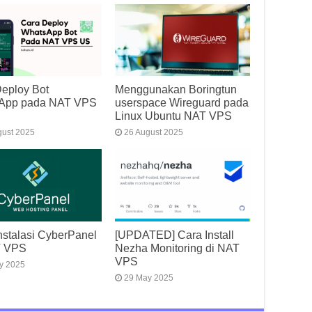
eploy Bot
Menggunakan Boringtun
App pada NAT VPS
userspace Wireguard pada
Linux Ubuntu NAT VPS
gust 2025
26 August 2025
nstalasi CyberPanel
[UPDATED] Cara Install
T VPS
Nezha Monitoring di NAT
VPS
y 2025
29 May 2025