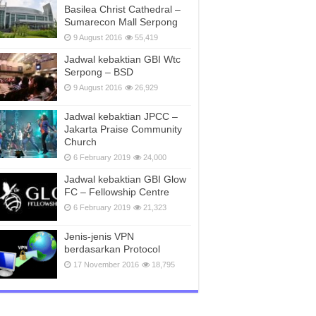
Basilea Christ Cathedral –
Sumarecon Mall Serpong
9 August 2016
55,419
Jadwal kebaktian GBI Wtc
Serpong – BSD
9 August 2016
26,929
Jadwal kebaktian JPCC –
Jakarta Praise Community
Church
6 February 2019
24,000
Jadwal kebaktian GBI Glow
FC – Fellowship Centre
6 February 2019
21,323
Jenis-jenis VPN
berdasarkan Protocol
17 November 2016
18,795