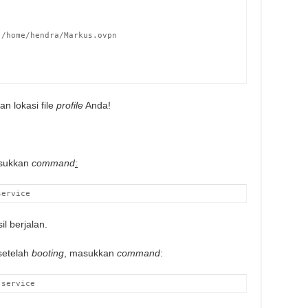
/home/hendra/Markus.ovpn

n lokasi file
profile
Anda!
sukkan
command
:
service
l berjalan.
etelah
booting
, masukkan
command
:
.service