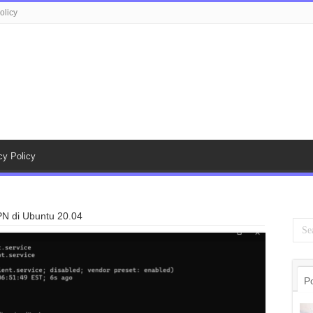
olicy
cy Policy
 di Ubuntu 20.04
P