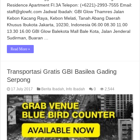
Residence Apartment Fl.3A Telepon: (+6221)-2993-7555 Email:
staff@glowfc.com Jadwal Ibadah: GBI Glow Thamres Jalan
Kebon Kacang Raya, Kebon Melati, Tanah Abang Daerah
Khusus Ibukota Jakarta, 10230, Indonesia 06.00 08.30 11.00
13.30 16.00 GBI Glow Balekota Mall Bale Kota, Jalan Jenderal
Sudirman, Buaran …
Read More »
Transportasi Gratis GBI Basilea Gading
Serpong
17 July 2017
Berita Ibadah
,
Info Ibadah
0
2,544