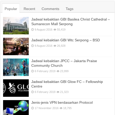
Popular
Recent
Comments
Tags
Jadwal kebaktian GBI Basilea Christ Cathedral –
Sumarecon Mall Serpong
9 August 2016
55,419
Jadwal kebaktian GBI Wtc Serpong – BSD
9 August 2016
26,928
Jadwal kebaktian JPCC – Jakarta Praise
Community Church
6 February 2019
23,999
Jadwal kebaktian GBI Glow FC – Fellowship
Centre
6 February 2019
21,323
Jenis-jenis VPN berdasarkan Protocol
17 November 2016
18,795