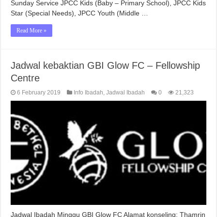
Sunday Service JPCC Kids (Baby – Primary School), JPCC Kids
Star (Special Needs), JPCC Youth (Middle …
Read More »
Jadwal kebaktian GBI Glow FC – Fellowship
Centre
6 February 2019
Info Ibadah
,
Jadwal Ibadah
0
21,323
Jadwal Ibadah Minggu GBI Glow FC Alamat konseling: Thamrin