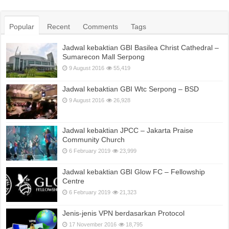
Popular
Recent
Comments
Tags
Jadwal kebaktian GBI Basilea Christ Cathedral –
Sumarecon Mall Serpong
9 August 2016
55,419
Jadwal kebaktian GBI Wtc Serpong – BSD
9 August 2016
26,928
Jadwal kebaktian JPCC – Jakarta Praise
Community Church
6 February 2019
23,999
Jadwal kebaktian GBI Glow FC – Fellowship
Centre
6 February 2019
21,323
Jenis-jenis VPN berdasarkan Protocol
17 November 2016
18,795