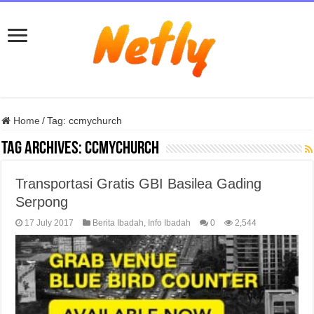
Home
/
Tag:
ccmychurch
Tag Archives:
ccmychurch
Transportasi Gratis GBI Basilea Gading
Serpong
17 July 2017
Berita Ibadah
,
Info Ibadah
0
2,544