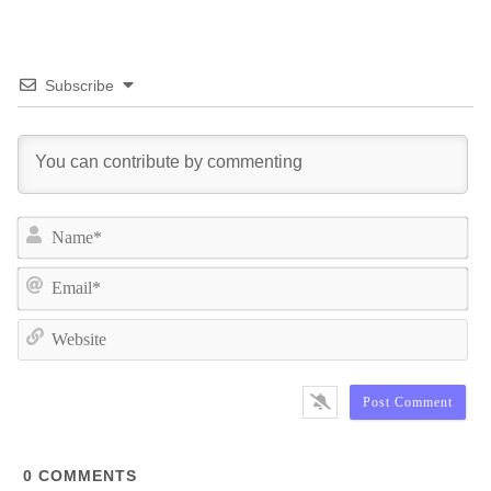
Subscribe
Na
Ema
We
0
COMMENTS